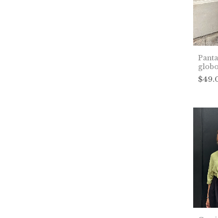
Pant
globo
$49.