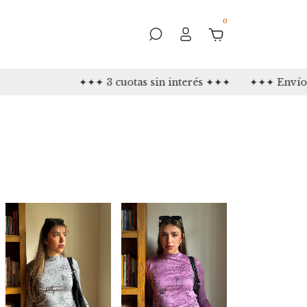
0
otas sin interés ✦✦✦
✦✦✦ Envíos gratis a partir de $15