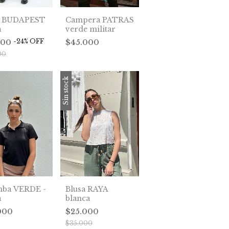
a BUDAPEST
Campera PATRAS
a
verde militar
-
24
%
OFF
000
$45.000
00
Sin stock
ba VERDE -
Blusa RAYA
a
blanca
000
$25.000
$35.000