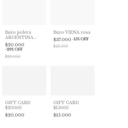
Buzo VIENA rosa
Buzo polera
ARGENTINA
-
15
%
OFF
$37.000
naranja
$20.000
$43.500
-
29
%
OFF
$28.000
GIFT CARD
GIFT CARD
$20000
$15000
$20.000
$15.000