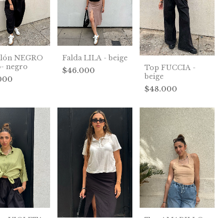
alón NEGRO
Falda LILA - beige
- negro
Top FUCCIA -
$46.000
beige
000
$48.000