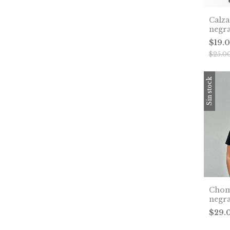
Calz
negr
$19.
$25.0
Sin stock
Chom
negr
$29.