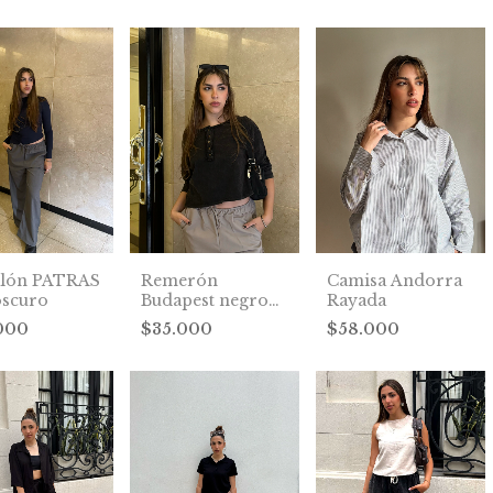
alón PATRAS
Remerón
Camisa Andorra
oscuro
Budapest negro
Rayada
lavado
000
$35.000
$58.000