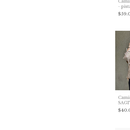
Cami
- pis
$59.
Cami
SAGI
$40