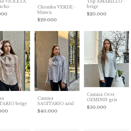
sa VIOLETA
Top AMARILLO -
tacho
beige
Chomba VERDE -
blanca
000
$20.000
$29.000
Camisa Over
sa
Camisa
GEMINIS gris
TARIO beige
SAGITARIO azul
$50.000
.000
$40.000