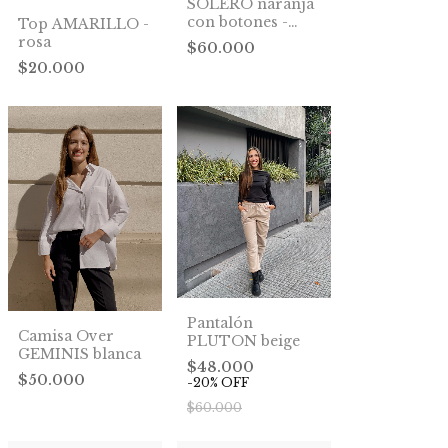
SOLERO naranja
con botones -
Top AMARILLO -
Negro
rosa
$60.000
$20.000
Pantalón
Camisa Over
PLUTON beige
GEMINIS blanca
$48.000
$50.000
-
20
%
OFF
$60.000