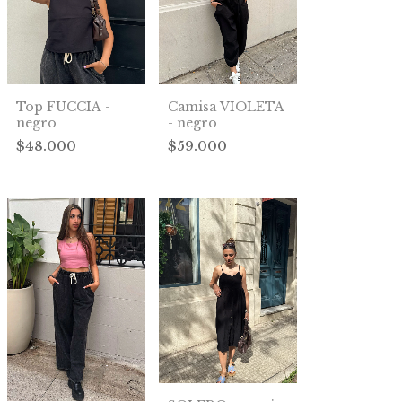
Top FUCCIA -
Camisa VIOLETA
negro
- negro
$48.000
$59.000