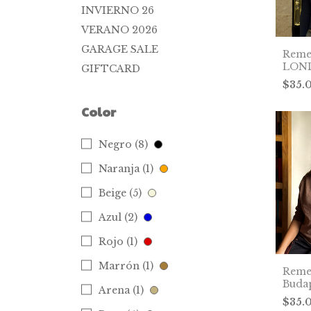
INVIERNO 26
VERANO 2026
GARAGE SALE
Reme
LOND
GIFTCARD
$35.
Color
Negro (8)
Naranja (1)
Beige (5)
Azul (2)
Rojo (1)
Marrón (1)
Reme
Budap
Arena (1)
milit
$35.