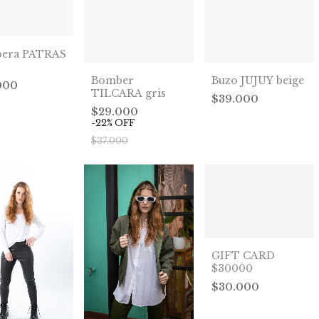
era PATRAS
Buzo JUJUY beige
Bomber
000
TILCARA gris
$39.000
$29.000
-
22
%
OFF
$37.000
GIFT CARD
$30000
$30.000