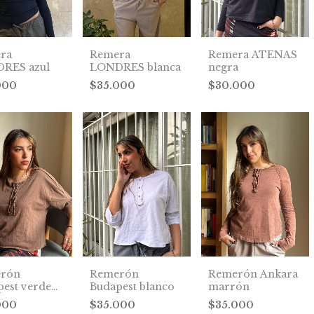
ra
Remera
Remera ATENAS
RES azul
LONDRES blanca
negra
000
$35.000
$30.000
rón
Remerón
Remerón Ankara
est verde
Budapest blanco
marrón
ar
000
$35.000
$35.000