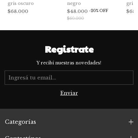
gris oscuro
negro
gris 
-
20
%
OFF
$68.000
$48.000
$68
$60.000
Registrate
Y recibí nuestras novedades!
Categorías