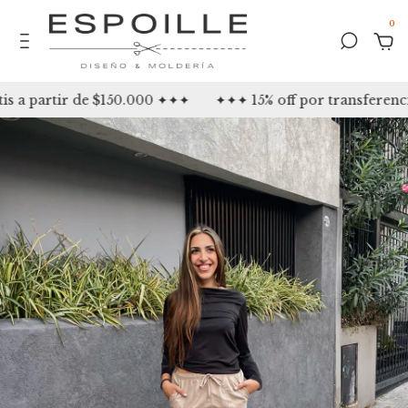
0
 a partir de $150.000 ✦✦✦
✦✦✦ 15% off por transferenci