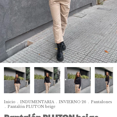
Inicio
.
INDUMENTARIA
.
INVIERNO 26
.
Pantalones
.
Pantalón PLUTON beige
Pantalón PLUTON beige