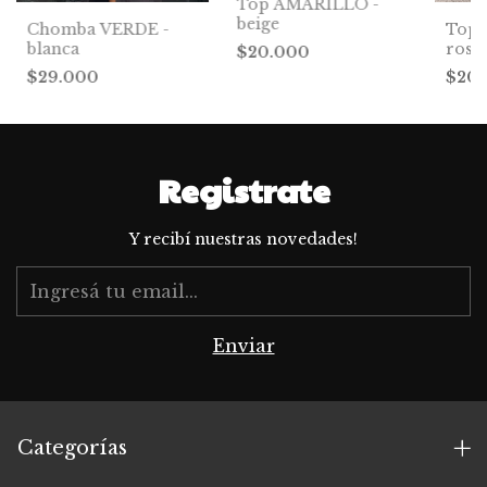
Top AMARILLO -
beige
Chomba VERDE -
Top 
blanca
rosa
$20.000
$29.000
$20
Registrate
Y recibí nuestras novedades!
Categorías