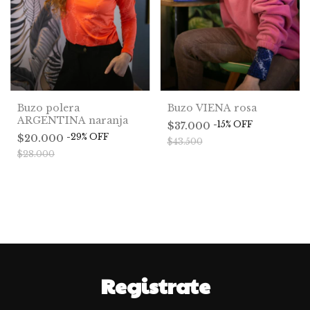
Buzo VIENA rosa
Buzo polera
ARGENTINA naranja
-
15
%
OFF
$37.000
-
29
%
OFF
$20.000
$43.500
$28.000
Registrate