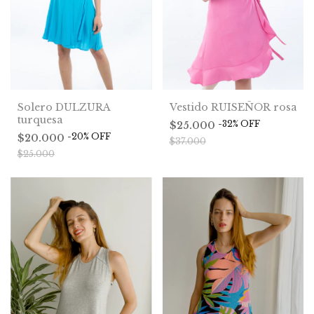
Solero DULZURA
Vestido RUISEÑOR rosa
turquesa
-
32
%
OFF
$25.000
-
20
%
OFF
$20.000
$37.000
$25.000