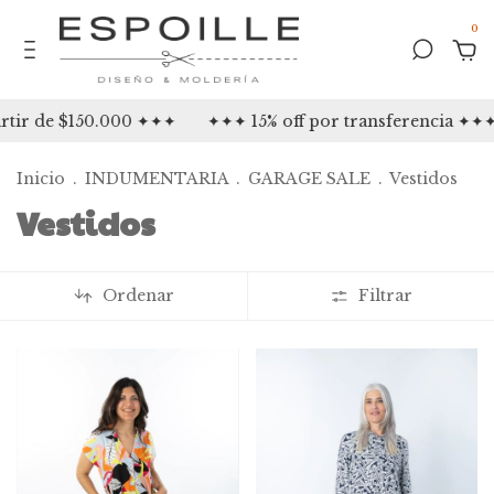
0
50.000 ✦✦✦
✦✦✦ 15% off por transferencia ✦✦✦
✦✦✦ 3 c
Inicio
.
INDUMENTARIA
.
GARAGE SALE
.
Vestidos
Vestidos
Ordenar
Filtrar