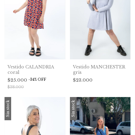
Vestido CALANDRIA
Vestido MANCHESTER
coral
gris
-
34
%
OFF
$25.000
$23.000
$38.000
Sin stock
Sin stock