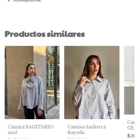
Productos similares
Cami
Camisa SAGITARIO
Camisa Andorra
GEMI
azul
Rayada
$50