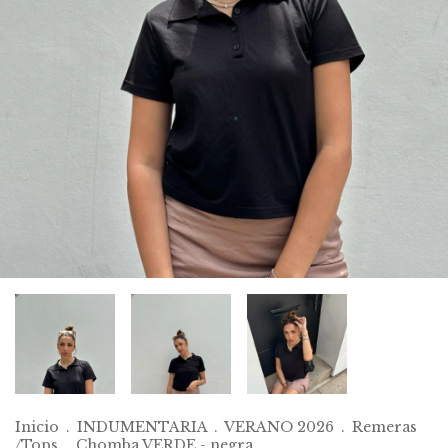
Inicio
.
INDUMENTARIA
.
VERANO 2026
.
Remeras
/Tops
.
Chomba VERDE - negra