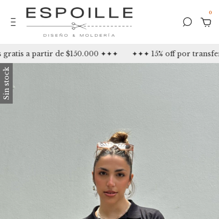
0
atis a partir de $150.000 ✦✦✦
✦✦✦ 15% off por transfer
Sin stock