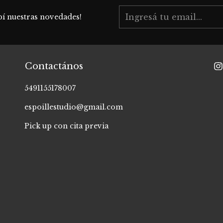
bí nuestras novedades!
Contactános
5491155178007
espoillestudio@gmail.com
Pick up con cita previa
r