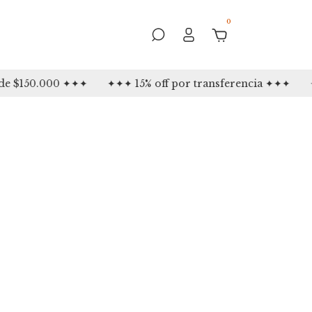
0
e $150.000 ✦✦✦
✦✦✦ 15% off por transferencia ✦✦✦
✦✦