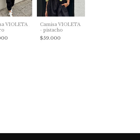
sa VIOLETA
Camisa VIOLETA
ro
- pistacho
000
$59.000