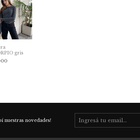
ra
RPIO gris
000
bí nuestras novedades!