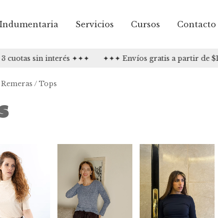
Indumentaria
Servicios
Cursos
Contacto
as sin interés ✦✦✦
✦✦✦ Envíos gratis a partir de $150.0
Remeras / Tops
s