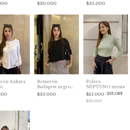
militar
000
$30.000
$35.000
rón Ankara
Remerón
Polera
co
Budapest negro
NEPTUNO menta
lavado
-
25
%
OFF
000
$35.000
$15.000
$20.000