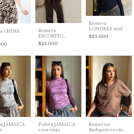
Remera
LONDRES azul
Remera
ra CHINA
ESCORPIO
$35.000
celeste
$25.000
000
ra JAMAICA
Polera JAMAICA
Remerón
te
rosa viejo
Budapest verde