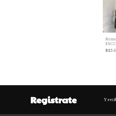
Reme
ESCO
$25.
Registrate
Y reci