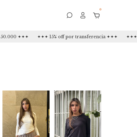
0
00 ✦✦✦
✦✦✦ 15% off por transferencia ✦✦✦
✦✦✦ 3 cuot