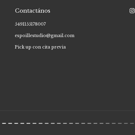
Contactános
5491155178007
espoillestudio@gmail.com
Pick up con cita previa
r