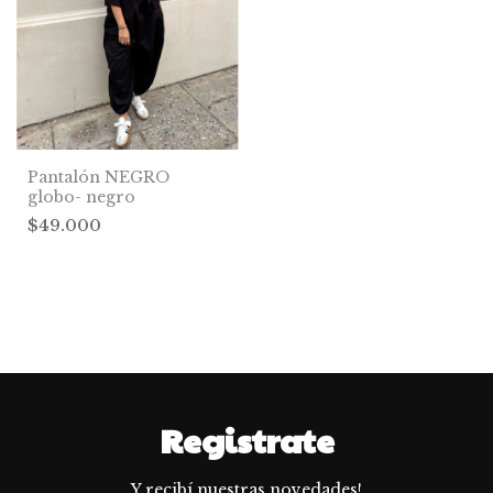
Pantalón NEGRO
globo- negro
$49.000
Registrate
Y recibí nuestras novedades!