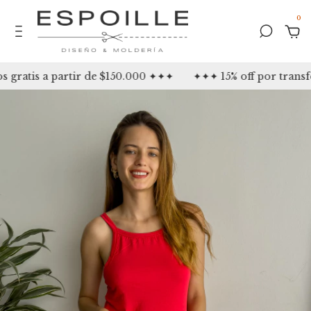
0
ratis a partir de $150.000 ✦✦✦
✦✦✦ 15% off por transfe