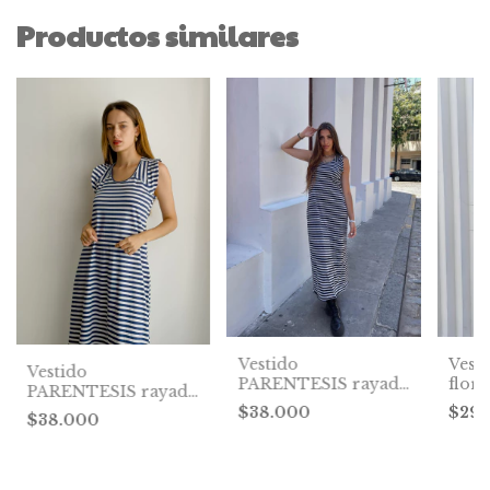
Productos similares
Vest
Vestido
Vestido
flore
PARENTESIS rayado
PARENTESIS rayado
gris
azul
$29
$38.000
$38.000