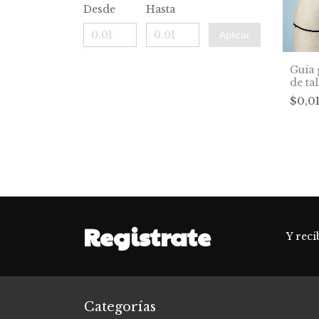
Desde
Hasta
Aplicar
Guía 
de ta
$0,0
Registrate
Y reci
Categorías