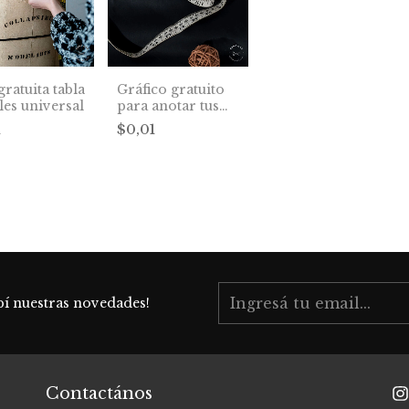
gratuita tabla
Gráfico gratuito
lles universal
para anotar tus
medidas
1
$0,01
bí nuestras novedades!
Contactános