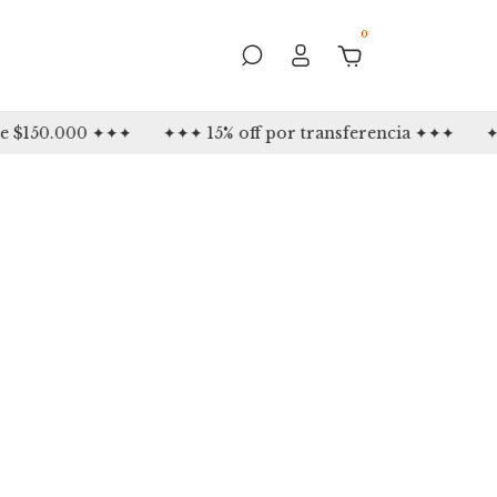
0
e $150.000 ✦✦✦
✦✦✦ 15% off por transferencia ✦✦✦
✦✦✦