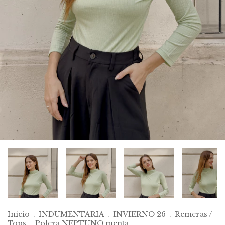
Inicio
.
INDUMENTARIA
.
INVIERNO 26
.
Remeras /
Tops
.
Polera NEPTUNO menta