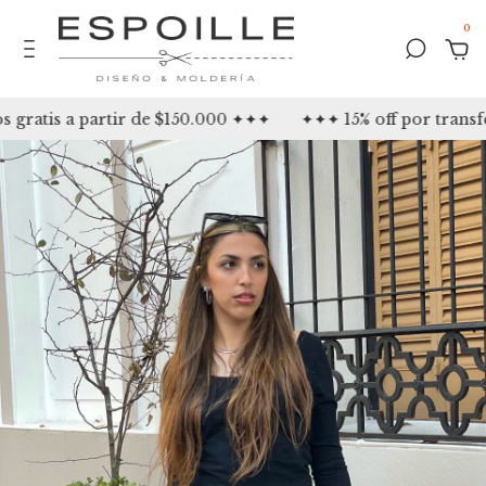
0
ratis a partir de $150.000 ✦✦✦
✦✦✦ 15% off por transfe