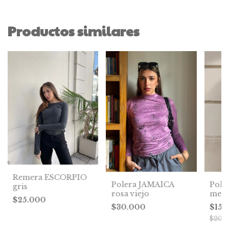
Productos similares
Remera ESCORPIO
Polera JAMAICA
Pol
gris
rosa viejo
ment
$25.000
$30.000
$15.
$20.