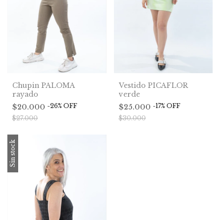
Vestido PICAFLOR
Chupin PALOMA
verde
rayado
-
17
%
OFF
-
26
%
OFF
$25.000
$20.000
$30.000
$27.000
Sin stock