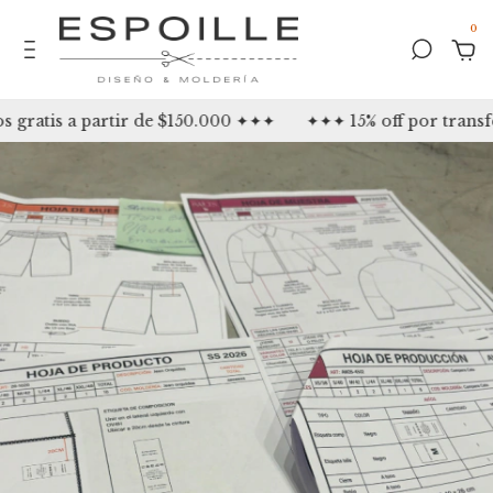
0
ratis a partir de $150.000 ✦✦✦
✦✦✦ 15% off por transfe