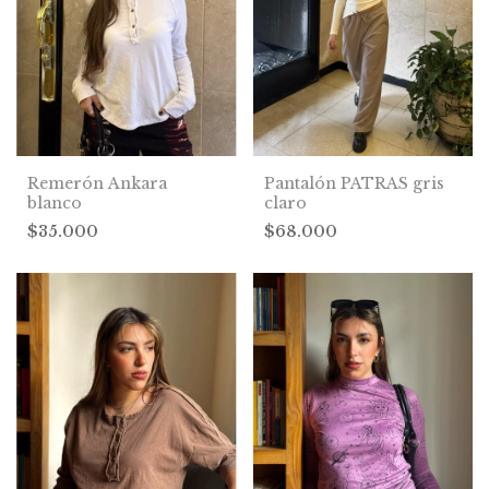
Remerón Ankara
Pantalón PATRAS gris
blanco
claro
$35.000
$68.000