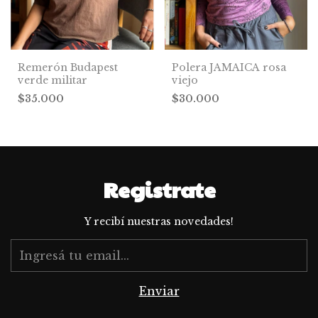
Remerón Budapest
Polera JAMAICA rosa
verde militar
viejo
$35.000
$30.000
Registrate
Y recibí nuestras novedades!