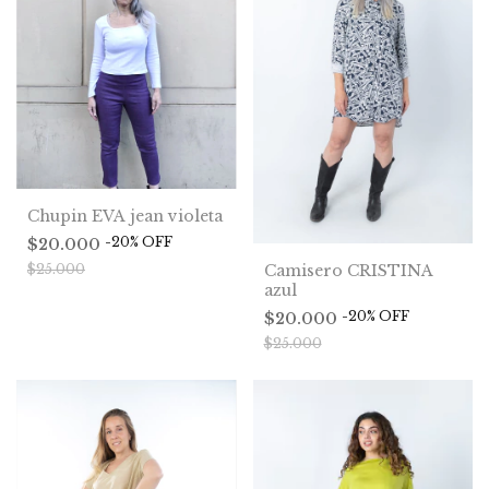
Chupin EVA jean violeta
-
20
%
OFF
$20.000
$25.000
Camisero CRISTINA
azul
-
20
%
OFF
$20.000
$25.000