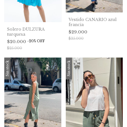
Vestido CANARIO azul
francia
Solero DULZURA
$29.000
turquesa
$35.000
-
20
%
OFF
$20.000
$25.000
Sin stock
Sin stock