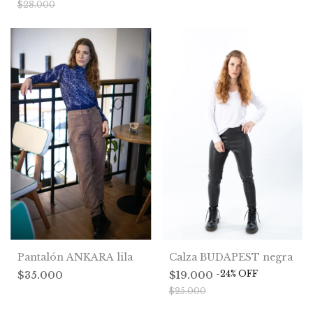
$28.000
Calza BUDAPEST negra
Pantalón ANKARA lila
-
24
%
OFF
$19.000
$35.000
$25.000