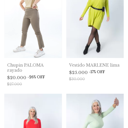
Chupin PALOMA
Vestido MARLENE lima
rayado
-
17
%
OFF
$25.000
-
26
%
OFF
$20.000
$30.000
$27.000