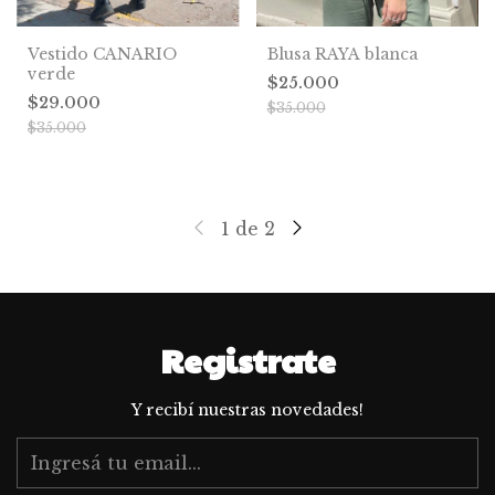
Vestido CANARIO
Blusa RAYA blanca
verde
$25.000
$29.000
$35.000
$35.000
1
de
2
Registrate
Y recibí nuestras novedades!