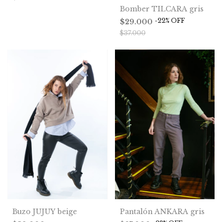
Bomber TILCARA gris
-
22
%
OFF
$29.000
$37.000
Buzo JUJUY beige
Pantalón ANKARA gris