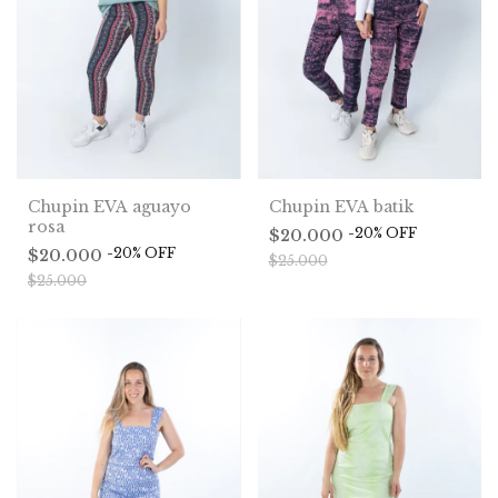
Chupin EVA aguayo
Chupin EVA batik
rosa
-
20
%
OFF
$20.000
-
20
%
OFF
$20.000
$25.000
$25.000