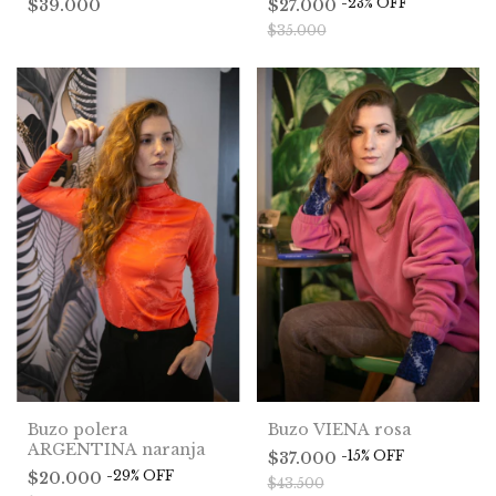
-
23
%
OFF
$39.000
$27.000
$35.000
Buzo VIENA rosa
Buzo polera
ARGENTINA naranja
-
15
%
OFF
$37.000
-
29
%
OFF
$20.000
$43.500