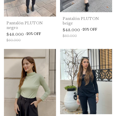
Pantalón PLUTON
Pantalón PLUTON
beige
negro
-
20
%
OFF
$48.000
-
20
%
OFF
$48.000
$60.000
$60.000