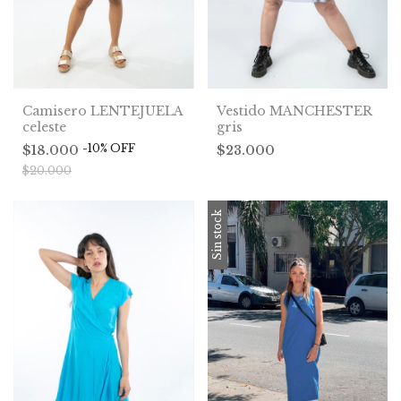
Camisero LENTEJUELA
Vestido MANCHESTER
celeste
gris
-
10
%
OFF
$18.000
$23.000
$20.000
Sin stock