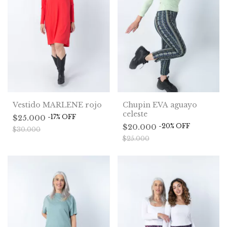
Vestido MARLENE rojo
Chupin EVA aguayo
celeste
-
17
%
OFF
$25.000
-
20
%
OFF
$20.000
$30.000
$25.000