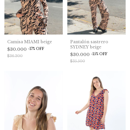
Camisa MIAMI beige
Pantalón sastrero
SYDNEY beige
-
17
%
OFF
$30.000
-
15
%
OFF
$30.000
$36.300
$35.500