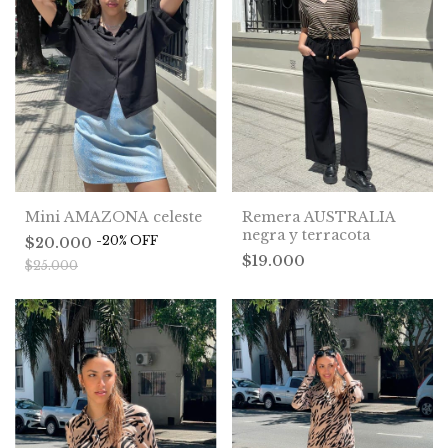
Remera AUSTRALIA
Mini AMAZONA celeste
negra y terracota
-
20
%
OFF
$20.000
$19.000
$25.000