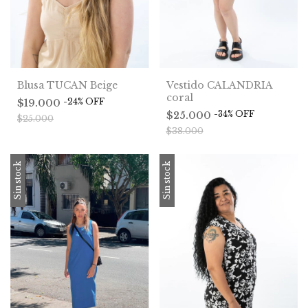
Blusa TUCAN Beige
Vestido CALANDRIA
coral
-
24
%
OFF
$19.000
-
34
%
OFF
$25.000
$25.000
$38.000
Sin stock
Sin stock