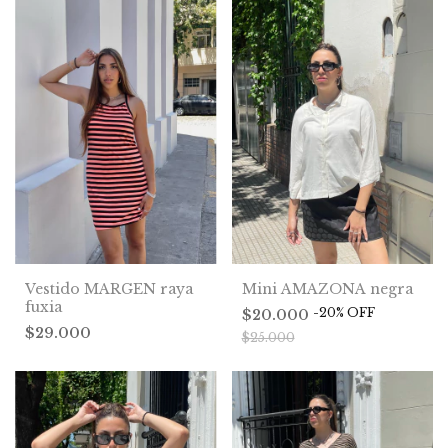
Mini AMAZONA negra
Vestido MARGEN raya
fuxia
-
20
%
OFF
$20.000
$29.000
$25.000